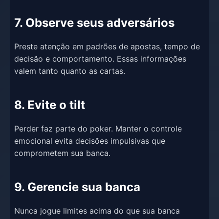
7. Observe seus adversários
Preste atenção em padrões de apostas, tempo de
decisão e comportamento. Essas informações
valem tanto quanto as cartas.
8. Evite o tilt
Perder faz parte do poker. Manter o controle
emocional evita decisões impulsivas que
comprometem sua banca.
9. Gerencie sua banca
Nunca jogue limites acima do que sua banca