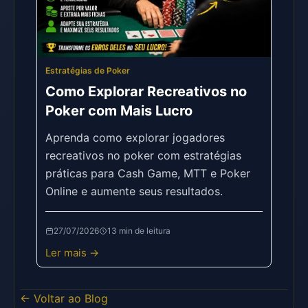
Estratégias de Poker
Como Explorar Recreativos no
Poker com Mais Lucro
Aprenda como explorar jogadores
recreativos no poker com estratégias
práticas para Cash Game, MTT e Poker
Online e aumente seus resultados.
27/07/2026
13 min de leitura
Ler mais →
← Voltar ao Blog