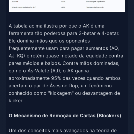
A tabela acima ilustra por que o AK é uma
ferramenta tão poderosa para 3-betar e 4-betar.
Ele domina mãos que os oponentes
frequentemente usam para pagar aumentos (AQ,
AJ, KQ) e retém quase metade da equidade contra
pares médios e baixos. Contra mãos dominadas,
como o Ás-Valete (AJ), o AK ganha
aproximadamente 95% das vezes quando ambos
acertam o par de Áses no flop, um fenômeno
conhecido como "kickagem" ou desvantagem de
kicker.
O Mecanismo de Remoção de Cartas (Blockers)
Um dos conceitos mais avançados na teoria de