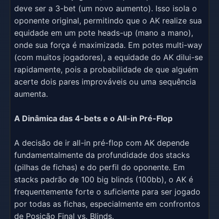
deve ser a 3-bet (um novo aumento). Isso isola o
oponente original, permitindo que o AK realize sua
equidade em um pote heads-up (mano a mano),
onde sua força é maximizada. Em potes multi-way
(com muitos jogadores), a equidade do AK dilui-se
rapidamente, pois a probabilidade de que alguém
acerte dois pares improváveis ou uma sequência
aumenta.
A Dinâmica das 4-bets e o All-in Pré-Flop
A decisão de ir all-in pré-flop com AK depende
fundamentalmente da profundidade dos stacks
(pilhas de fichas) e do perfil do oponente. Em
stacks padrão de 100 big blinds (100bb), o AK é
frequentemente forte o suficiente para ser jogado
por todas as fichas, especialmente em confrontos
de Posição Final vs. Blinds.