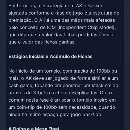
Em torneios, a estratégia com AK deve ser
ajustada conforme a fase do jogo e a estrutura de
premiação. O AK é uma das mãos mais afetadas
pelo conceito de ICM (Independent Chip Model),
que dita que o valor das fichas perdidas é maior
que o valor das fichas ganhas.
Estágios Iniciais e Acúmulo de Fichas
No início de um torneio, com stacks de 100bb ou
mais, o AK deve ser jogado de forma similar a um
cash game, focando em construir um stack sólido
através de 3-bets e c-bets disciplinadas. O erro
comum nesta fase é arriscar o torneio inteiro em
um coin-flip de 100bb sem necessidade, quando
ainda há muito espaço para jogo pós-flop.
A Bolha e a Mesa Final