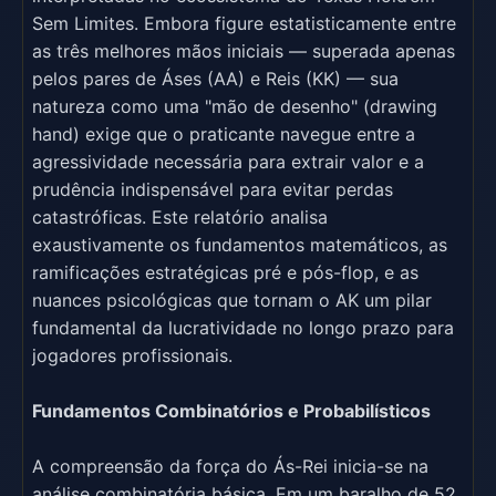
Sem Limites. Embora figure estatisticamente entre
as três melhores mãos iniciais — superada apenas
pelos pares de Áses (AA) e Reis (KK) — sua
natureza como uma "mão de desenho" (drawing
hand) exige que o praticante navegue entre a
agressividade necessária para extrair valor e a
prudência indispensável para evitar perdas
catastróficas. Este relatório analisa
exaustivamente os fundamentos matemáticos, as
ramificações estratégicas pré e pós-flop, e as
nuances psicológicas que tornam o AK um pilar
fundamental da lucratividade no longo prazo para
jogadores profissionais.
Fundamentos Combinatórios e Probabilísticos
A compreensão da força do Ás-Rei inicia-se na
análise combinatória básica. Em um baralho de 52