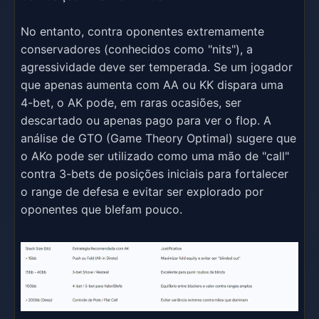
No entanto, contra oponentes extremamente
conservadores (conhecidos como "nits"), a
agressividade deve ser temperada. Se um jogador
que apenas aumenta com AA ou KK dispara uma
4-bet, o AK pode, em raras ocasiões, ser
descartado ou apenas pago para ver o flop. A
análise de GTO (Game Theory Optimal) sugere que
o AKo pode ser utilizado como uma mão de "call"
contra 3-bets de posições iniciais para fortalecer
o range de defesa e evitar ser explorado por
oponentes que blefam pouco.