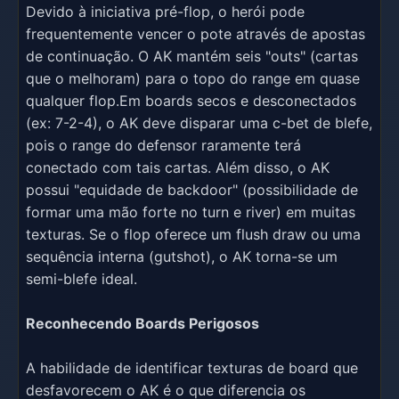
Devido à iniciativa pré-flop, o herói pode
frequentemente vencer o pote através de apostas
de continuação. O AK mantém seis "outs" (cartas
que o melhoram) para o topo do range em quase
qualquer flop.Em boards secos e desconectados
(ex: 7-2-4), o AK deve disparar uma c-bet de blefe,
pois o range do defensor raramente terá
conectado com tais cartas. Além disso, o AK
possui "equidade de backdoor" (possibilidade de
formar uma mão forte no turn e river) em muitas
texturas. Se o flop oferece um flush draw ou uma
sequência interna (gutshot), o AK torna-se um
semi-blefe ideal.
Reconhecendo Boards Perigosos
A habilidade de identificar texturas de board que
desfavorecem o AK é o que diferencia os