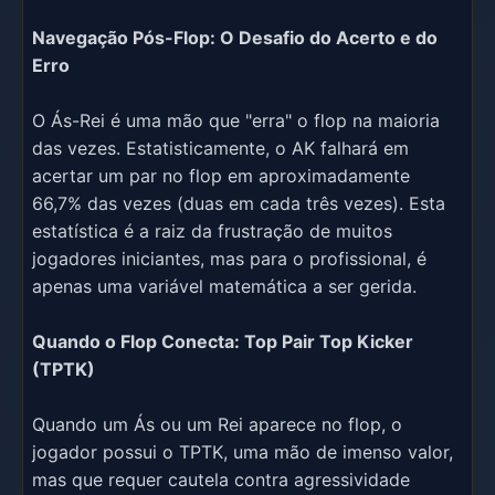
Navegação Pós-Flop: O Desafio do Acerto e do
Erro
O Ás-Rei é uma mão que "erra" o flop na maioria
das vezes. Estatisticamente, o AK falhará em
acertar um par no flop em aproximadamente
66,7% das vezes (duas em cada três vezes). Esta
estatística é a raiz da frustração de muitos
jogadores iniciantes, mas para o profissional, é
apenas uma variável matemática a ser gerida.
Quando o Flop Conecta: Top Pair Top Kicker
(TPTK)
Quando um Ás ou um Rei aparece no flop, o
jogador possui o TPTK, uma mão de imenso valor,
mas que requer cautela contra agressividade