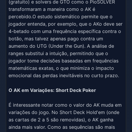
(gratuito) e solvers de GTO como o PioSOLVER
transformaram a maneira como o AK é
percebido.O estudo sistemático permite que o
jogador entenda, por exemplo, que o AKo deve ser
4-betado com uma frequência específica contra o
botão, mas talvez apenas pago contra um
aumento do UTG (Under the Gun). A análise de
ranges substitui a intuição, permitindo que o
jogador tome decisões baseadas em frequências
matemáticas exatas, o que minimiza o impacto
emocional das perdas inevitáveis no curto prazo.
O AK em Variações: Short Deck Poker
É interessante notar como o valor do AK muda em
variações do jogo. No Short Deck Hold'em (onde
as cartas de 2 a 5 são removidas), o AK ganha
ainda mais valor. Como as sequências são mais