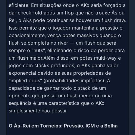
eficiente. Em situações onde o AKo seria forçado a
dar check-fold após um flop que não trouxe Ás ou
Rei, o AKs pode continuar se houver um flush draw.
Isso permite que o jogador mantenha a pressão e,
ocasionalmente, vença potes massivos quando o
flush se completa no river — um flush que será
sempre o "nuts", eliminando o risco de perder para
um flush maior.Além disso, em potes multi-way e
jogos com stacks profundos, o AKs ganha valor
exponencial devido às suas propriedades de
"implied odds" (probabilidades implícitas). A
capacidade de ganhar todo o stack de um
oponente que possui um flush menor ou uma
sequência é uma característica que o AKo
simplesmente não possui.
O Ás-Rei em Torneios: Pressão, ICM e a Bolha