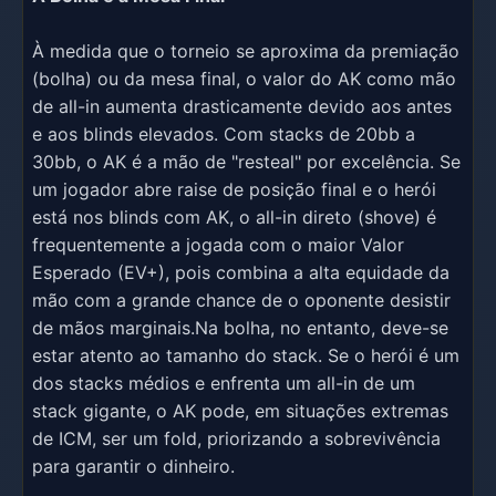
À medida que o torneio se aproxima da premiação
(bolha) ou da mesa final, o valor do AK como mão
de all-in aumenta drasticamente devido aos antes
e aos blinds elevados. Com stacks de 20bb a
30bb, o AK é a mão de "resteal" por excelência. Se
um jogador abre raise de posição final e o herói
está nos blinds com AK, o all-in direto (shove) é
frequentemente a jogada com o maior Valor
Esperado (EV+), pois combina a alta equidade da
mão com a grande chance de o oponente desistir
de mãos marginais.Na bolha, no entanto, deve-se
estar atento ao tamanho do stack. Se o herói é um
dos stacks médios e enfrenta um all-in de um
stack gigante, o AK pode, em situações extremas
de ICM, ser um fold, priorizando a sobrevivência
para garantir o dinheiro.