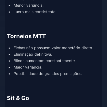
Menor variância.
Lucro mais consistente.
Torneios MTT
Fichas não possuem valor monetário direto.
Eliminação definitiva.
Blinds aumentam constantemente.
Maior variância.
Possibilidade de grandes premiações.
Sit & Go