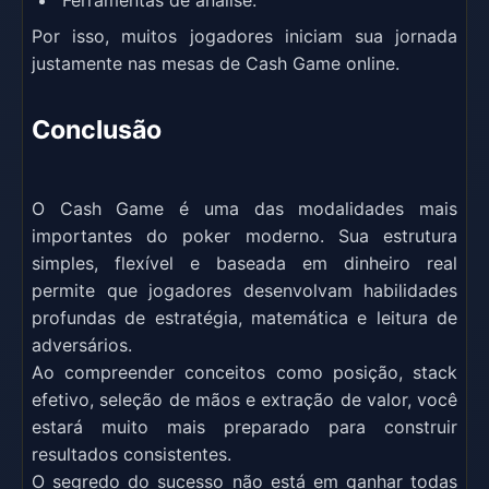
Ferramentas de análise.
Por isso, muitos jogadores iniciam sua jornada
justamente nas mesas de Cash Game online.
Conclusão
O Cash Game é uma das modalidades mais
importantes do poker moderno. Sua estrutura
simples, flexível e baseada em dinheiro real
permite que jogadores desenvolvam habilidades
profundas de estratégia, matemática e leitura de
adversários.
Ao compreender conceitos como posição, stack
efetivo, seleção de mãos e extração de valor, você
estará muito mais preparado para construir
resultados consistentes.
O segredo do sucesso não está em ganhar todas