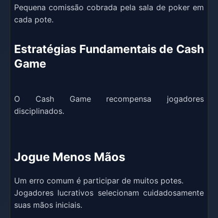
Pequena comissão cobrada pela sala de poker em
cada pote.
Estratégias Fundamentais de Cash
Game
O Cash Game recompensa jogadores
disciplinados.
Jogue Menos Mãos
Um erro comum é participar de muitos potes.
Jogadores lucrativos selecionam cuidadosamente
suas mãos iniciais.