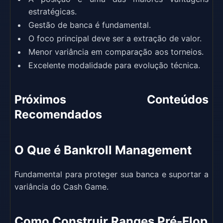
estratégicas.
Gestão de banca é fundamental.
O foco principal deve ser a extração de valor.
Menor variância em comparação aos torneios.
Excelente modalidade para evolução técnica.
Próximos Conteúdos
Recomendados
O Que é Bankroll Management
Fundamental para proteger sua banca e suportar a
variância do Cash Game.
Como Construir Ranges Pré-Flop