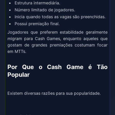
Estrutura intermediária.
Número limitado de jogadores.
Inicia quando todas as vagas são preenchidas.
Possui premiação final.
Jogadores que preferem estabilidade geralmente
migram para Cash Games, enquanto aqueles que
gostam de grandes premiações costumam focar
em MTTs.
Por Que o Cash Game é Tão
Popular
Existem diversas razões para sua popularidade.