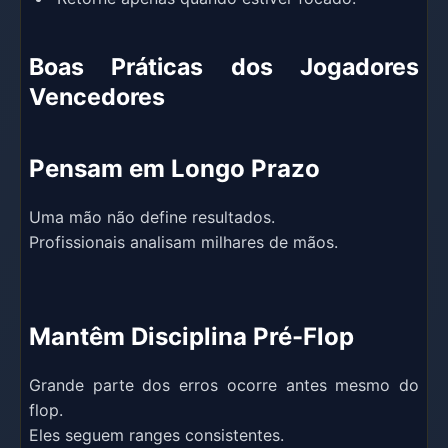
Boas Práticas dos Jogadores
Vencedores
Pensam em Longo Prazo
Uma mão não define resultados.
Profissionais analisam milhares de mãos.
Mantêm Disciplina Pré-Flop
Grande parte dos erros ocorre antes mesmo do
flop.
Eles seguem ranges consistentes.