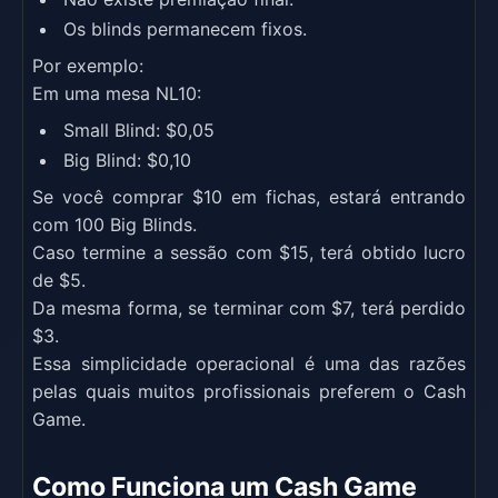
Os blinds permanecem fixos.
Por exemplo:
Em uma mesa NL10:
Small Blind: $0,05
Big Blind: $0,10
Se você comprar $10 em fichas, estará entrando
com 100 Big Blinds.
Caso termine a sessão com $15, terá obtido lucro
de $5.
Da mesma forma, se terminar com $7, terá perdido
$3.
Essa simplicidade operacional é uma das razões
pelas quais muitos profissionais preferem o Cash
Game.
Como Funciona um Cash Game