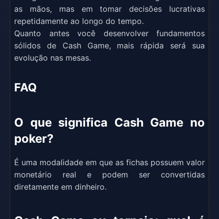
as mãos, mas em tomar decisões lucrativas
repetidamente ao longo do tempo.
Quanto antes você desenvolver fundamentos
sólidos de Cash Game, mais rápida será sua
evolução nas mesas.
FAQ
O que significa Cash Game no
poker?
É uma modalidade em que as fichas possuem valor
monetário real e podem ser convertidas
diretamente em dinheiro.