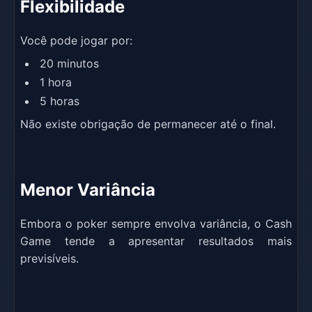
Flexibilidade
Você pode jogar por:
20 minutos
1 hora
5 horas
Não existe obrigação de permanecer até o final.
Menor Variância
Embora o poker sempre envolva variância, o Cash
Game tende a apresentar resultados mais
previsíveis.