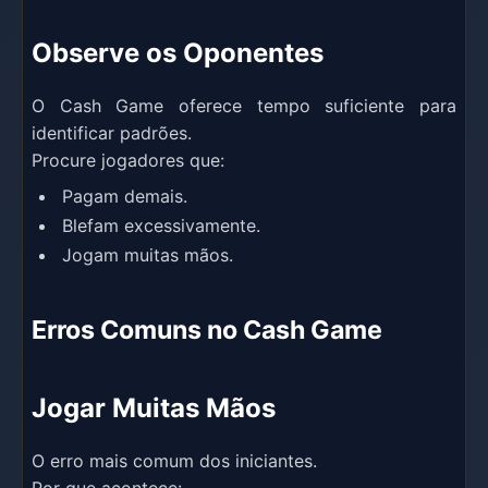
Observe os Oponentes
O Cash Game oferece tempo suficiente para
identificar padrões.
Procure jogadores que:
Pagam demais.
Blefam excessivamente.
Jogam muitas mãos.
Erros Comuns no Cash Game
Jogar Muitas Mãos
O erro mais comum dos iniciantes.