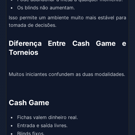
Os blinds não aumentam.
Isso permite um ambiente muito mais estável para
tomada de decisões.
Diferença Entre Cash Game e
Torneios
Muitos iniciantes confundem as duas modalidades.
Cash Game
Fichas valem dinheiro real.
Entrada e saída livres.
Blinds fixos.