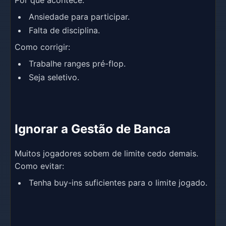
Por que acontece:
Ansiedade para participar.
Falta de disciplina.
Como corrigir:
Trabalhe ranges pré-flop.
Seja seletivo.
Ignorar a Gestão de Banca
Muitos jogadores sobem de limite cedo demais.
Como evitar:
Tenha buy-ins suficientes para o limite jogado.