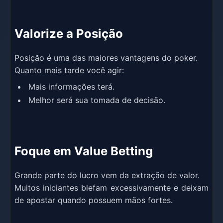
Valorize a Posição
Posição é uma das maiores vantagens do poker.
Quanto mais tarde você agir:
Mais informações terá.
Melhor será sua tomada de decisão.
Foque em Value Betting
Grande parte do lucro vem da extração de valor.
Muitos iniciantes blefam excessivamente e deixam
de apostar quando possuem mãos fortes.