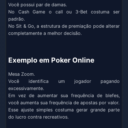
Você possui par de damas.
No Cash Game o call ou 3-Bet costuma ser
padrão.
No Sit & Go, a estrutura de premiação pode alterar
completamente a melhor decisão.
Exemplo em Poker Online
Mesa Zoom.
Você identifica um jogador pagando
excessivamente.
Em vez de aumentar sua frequência de blefes,
você aumenta sua frequência de apostas por valor.
Esse ajuste simples costuma gerar grande parte
do lucro contra recreativos.