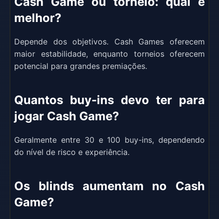
Cash Game ou torneio: qual é
melhor?
Depende dos objetivos. Cash Games oferecem
maior estabilidade, enquanto torneios oferecem
potencial para grandes premiações.
Quantos buy-ins devo ter para
jogar Cash Game?
Geralmente entre 30 e 100 buy-ins, dependendo
do nível de risco e experiência.
Os blinds aumentam no Cash
Game?