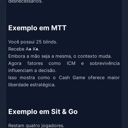
desnecessários.
Exemplo em MTT
Você possui 25 blinds.
Recebe A♠ K♠.
Embora a mão seja a mesma, o contexto muda.
Agora fatores como ICM e sobrevivência
influenciam a decisão.
Isso mostra como o Cash Game oferece maior
liberdade estratégica.
Exemplo em Sit & Go
Restam quatro jogadores.