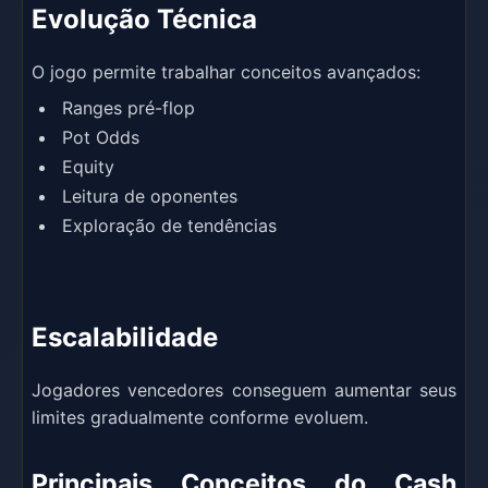
Evolução Técnica
O jogo permite trabalhar conceitos avançados:
Ranges pré-flop
Pot Odds
Equity
Leitura de oponentes
Exploração de tendências
Escalabilidade
Jogadores vencedores conseguem aumentar seus
limites gradualmente conforme evoluem.
Principais Conceitos do Cash