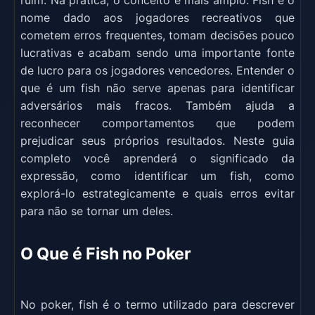
ruim. Na prática, o conceito é mais amplo. Fish é o
nome dado aos jogadores recreativos que
cometem erros frequentes, tomam decisões pouco
lucrativas e acabam sendo uma importante fonte
de lucro para os jogadores vencedores. Entender o
que é um fish não serve apenas para identificar
adversários mais fracos. Também ajuda a
reconhecer comportamentos que podem
prejudicar seus próprios resultados. Neste guia
completo você aprenderá o significado da
expressão, como identificar um fish, como
explorá-lo estrategicamente e quais erros evitar
para não se tornar um deles.
O Que é Fish no Poker
No poker, fish é o termo utilizado para descrever