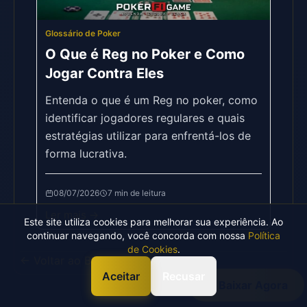
Glossário de Poker
O Que é Reg no Poker e Como
Jogar Contra Eles
Entenda o que é um Reg no poker, como
identificar jogadores regulares e quais
estratégias utilizar para enfrentá-los de
forma lucrativa.
08/07/2026
7 min de leitura
Ler mais →
Este site utiliza cookies para melhorar sua experiência. Ao
continuar navegando, você concorda com nossa
Política
de Cookies
.
← Voltar ao Blog
Aceitar
Recusar
Baixar Agora