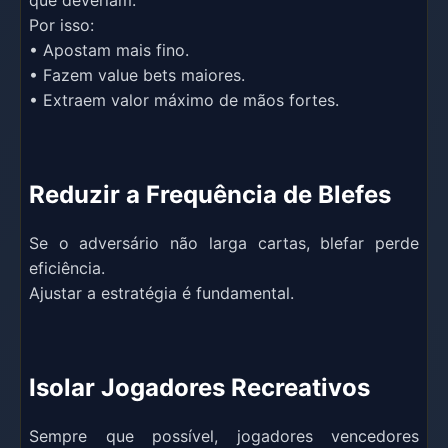
que deveriam.
Por isso:
• Apostam mais fino.
• Fazem value bets maiores.
• Extraem valor máximo de mãos fortes.
Reduzir a Frequência de Blefes
Se o adversário não larga cartas, blefar perde
eficiência.
Ajustar a estratégia é fundamental.
Isolar Jogadores Recreativos
Sempre que possível, jogadores vencedores