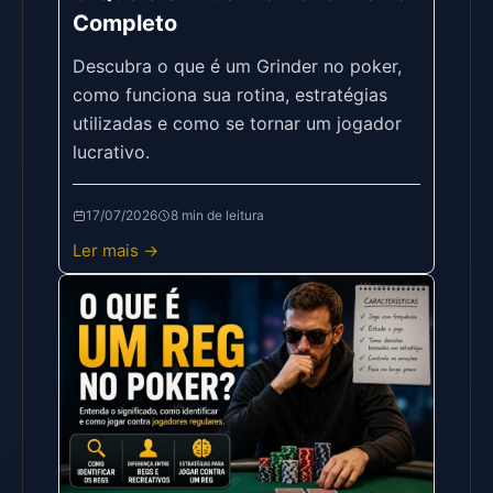
Completo
Descubra o que é um Grinder no poker,
como funciona sua rotina, estratégias
utilizadas e como se tornar um jogador
lucrativo.
17/07/2026
8 min de leitura
Ler mais →