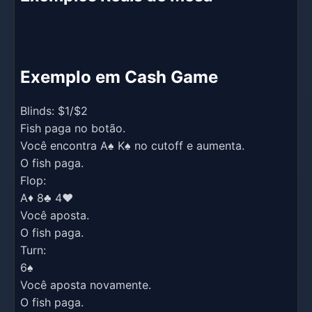
Exemplo em Cash Game
Blinds: $1/$2
Fish paga no botão.
Você encontra A♠ K♠ no cutoff e aumenta.
O fish paga.
Flop:
A♦ 8♣ 4♥
Você aposta.
O fish paga.
Turn:
6♠
Você aposta novamente.
O fish paga.