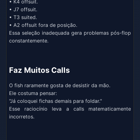
• K4 offsuit.
• J7 offsuit.
• T3 suited.
• A2 offsuit fora de posição.
Essa seleção inadequada gera problemas pós-flop
constantemente.
Faz Muitos Calls
O fish raramente gosta de desistir da mão.
Ele costuma pensar:
"Já coloquei fichas demais para foldar."
Esse raciocínio leva a calls matematicamente
incorretos.