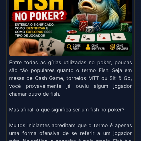
Entre todas as gírias utilizadas no poker, poucas
são tão populares quanto o termo Fish. Seja em
mesas de Cash Game, torneios MTT ou Sit & Go,
você provavelmente já ouviu algum jogador
chamar outro de fish.
Mas afinal, o que significa ser um fish no poker?
Muitos iniciantes acreditam que o termo é apenas
uma forma ofensiva de se referir a um jogador