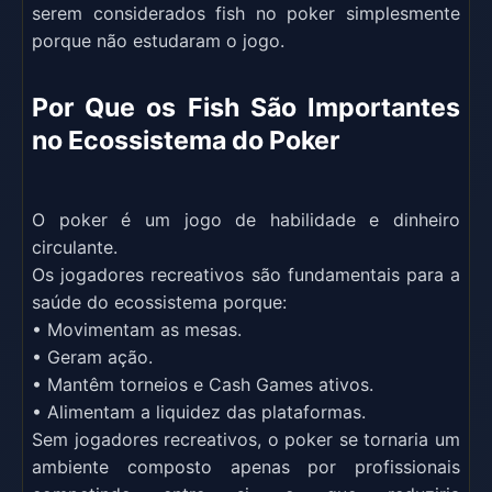
serem considerados fish no poker simplesmente
porque não estudaram o jogo.
Por Que os Fish São Importantes
no Ecossistema do Poker
O poker é um jogo de habilidade e dinheiro
circulante.
Os jogadores recreativos são fundamentais para a
saúde do ecossistema porque:
• Movimentam as mesas.
• Geram ação.
• Mantêm torneios e Cash Games ativos.
• Alimentam a liquidez das plataformas.
Sem jogadores recreativos, o poker se tornaria um
ambiente composto apenas por profissionais