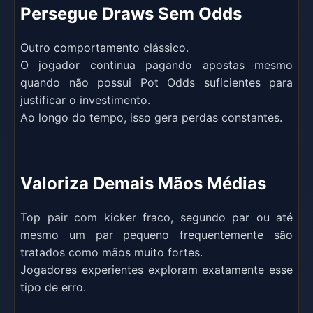
Persegue Draws Sem Odds
Outro comportamento clássico.
O jogador continua pagando apostas mesmo
quando não possui Pot Odds suficientes para
justificar o investimento.
Ao longo do tempo, isso gera perdas constantes.
Valoriza Demais Mãos Médias
Top pair com kicker fraco, segundo par ou até
mesmo um par pequeno frequentemente são
tratados como mãos muito fortes.
Jogadores experientes exploram exatamente esse
tipo de erro.