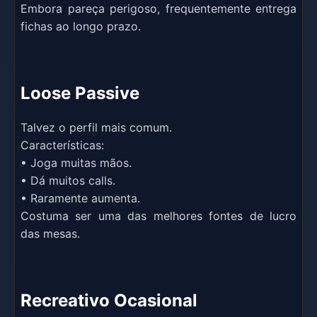
Embora pareça perigoso, frequentemente entrega
fichas ao longo prazo.
Loose Passive
Talvez o perfil mais comum.
Características:
• Joga muitas mãos.
• Dá muitos calls.
• Raramente aumenta.
Costuma ser uma das melhores fontes de lucro
das mesas.
Recreativo Ocasional