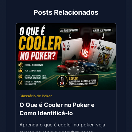
Posts Relacionados
Glossário de Poker
O Que é Cooler no Poker e
Como Identificá-lo
Aprenda o que é cooler no poker, veja