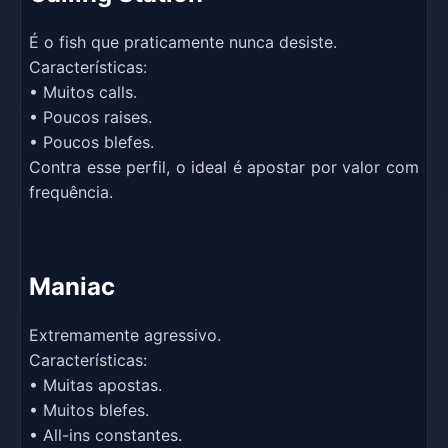
É o fish que praticamente nunca desiste.
Características:
• Muitos calls.
• Poucos raises.
• Poucos blefes.
Contra esse perfil, o ideal é apostar por valor com
frequência.
Maniac
Extremamente agressivo.
Características:
• Muitas apostas.
• Muitos blefes.
• All-ins constantes.