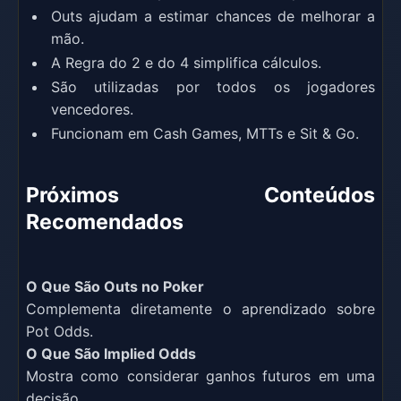
Outs ajudam a estimar chances de melhorar a
mão.
A Regra do 2 e do 4 simplifica cálculos.
São utilizadas por todos os jogadores
vencedores.
Funcionam em Cash Games, MTTs e Sit & Go.
Próximos Conteúdos
Recomendados
O Que São Outs no Poker
Complementa diretamente o aprendizado sobre
Pot Odds.
O Que São Implied Odds
Mostra como considerar ganhos futuros em uma
decisão.