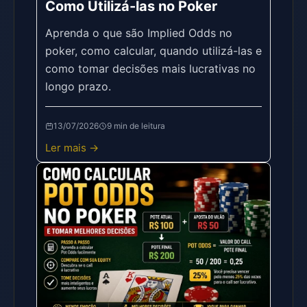
Como Utilizá-las no Poker
Aprenda o que são Implied Odds no
poker, como calcular, quando utilizá-las e
como tomar decisões mais lucrativas no
longo prazo.
13/07/2026
9 min de leitura
Ler mais →