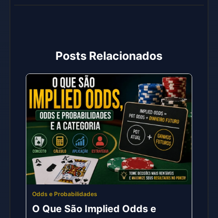
Posts Relacionados
Odds e Probabilidades
O Que São Implied Odds e