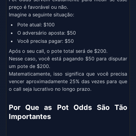
preço é favorável ou não.
Imagine a seguinte situação:
Pote atual: $100
O adversário aposta: $50
Você precisa pagar: $50
Após o seu call, o pote total será de $200.
Nesse caso, você está pagando $50 para disputar
um pote de $200.
Matematicamente, isso significa que você precisa
vencer aproximadamente 25% das vezes para que
o call seja lucrativo no longo prazo.
Por Que as Pot Odds São Tão
Importantes