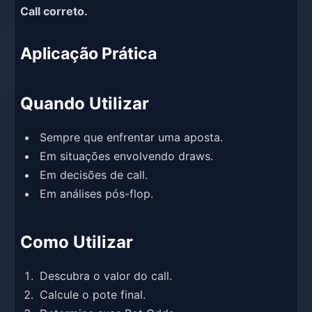
Call correto.
Aplicação Prática
Quando Utilizar
Sempre que enfrentar uma aposta.
Em situações envolvendo draws.
Em decisões de call.
Em análises pós-flop.
Como Utilizar
Descubra o valor do call.
Calcule o pote final.