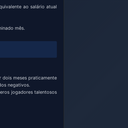
ivalente ao salário atual
minado mês.
r dois meses praticamente
dos negativos.
meros jogadores talentosos