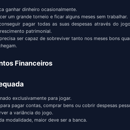
ica ganhar dinheiro ocasionalmente.
er um grande torneio e ficar alguns meses sem trabalhar.
a conseguir pagar todas as suas despesas através do jog
crescimento patrimonial.
precisa ser capaz de sobreviver tanto nos meses bons qua
chegam.
tos Financeiros
dequada
inado exclusivamente para jogar.
a para pagar contas, comprar bens ou cobrir despesas pesso
ver a variância do jogo.
da modalidade, maior deve ser a banca.