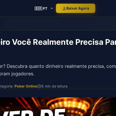
Baixar Agora
Selecionar idioma
iro Você Realmente Precisa Par
r? Descubra quanto dinheiro realmente precisa, co
ebram jogadores.
tegoria:
Poker Online
6 min de leitura