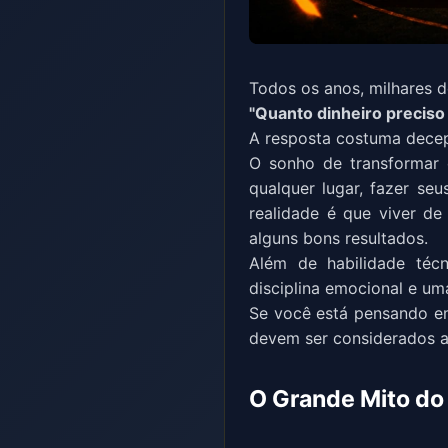
Todos os anos, milhares 
"Quanto dinheiro preciso
A resposta costuma dece
O sonho de transformar o
qualquer lugar, fazer seu
realidade é que viver d
alguns bons resultados.
Além de habilidade técn
disciplina emocional e u
Se você está pensando em
devem ser considerados a
O Grande Mito do 