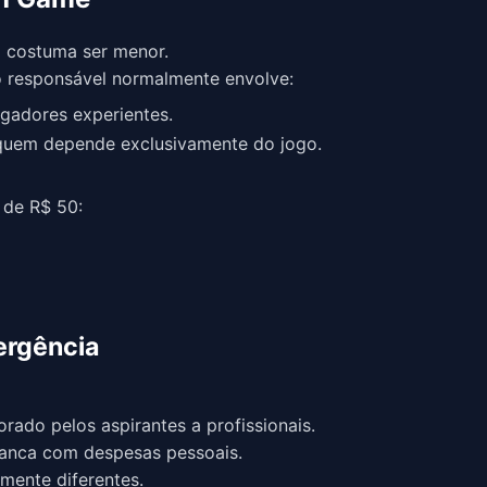
a costuma ser menor.
 responsável normalmente envolve:
ogadores experientes.
 quem depende exclusivamente do jogo.
de R$ 50:
ergência
orado pelos aspirantes a profissionais.
anca com despesas pessoais.
mente diferentes.