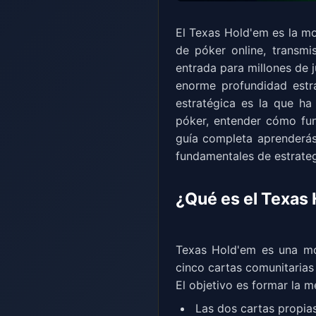
El Texas Hold'em es la m
de póker online, transmi
entrada para millones de 
enorme profundidad estr
estratégica es la que h
póker, entender cómo fun
guía completa aprenderás 
fundamentales de estrategi
¿Qué es el Texas
Texas Hold'em es una mo
cinco cartas comunitarias
El objetivo es formar la 
Las dos cartas propias