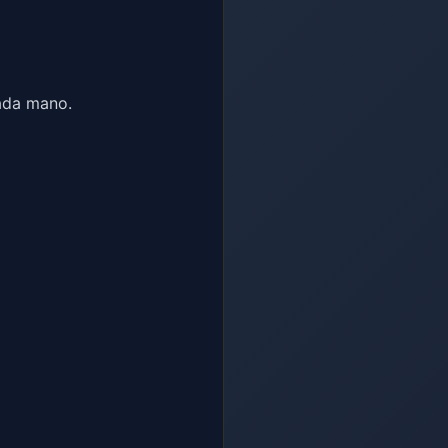
cada mano.