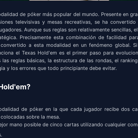
odalidad de póker más popular del mundo. Presente en gra
siones televisivas y mesas recreativas, se ha convertido 
jugadores. Aunque sus reglas son relativamente sencillas, 
atégica. Precisamente esta combinación de facilidad par
a convertido a esta modalidad en un fenómeno global. S
ciona el Texas Hold'em es el primer paso para evolucio
las reglas básicas, la estructura de las rondas, el ranki
a y los errores que todo principiante debe evitar.
 Hold'em?
dalidad de póker en la que cada jugador recibe dos ca
 colocadas sobre la mesa.
mejor mano posible de cinco cartas utilizando cualquier com
.