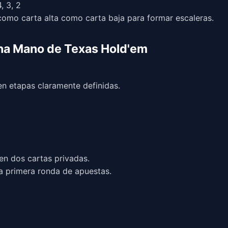
4, 3, 2
como carta alta como carta baja para formar escaleras.
na Mano de Texas Hold'em
n etapas claramente definidas.
en dos cartas privadas.
a primera ronda de apuestas.