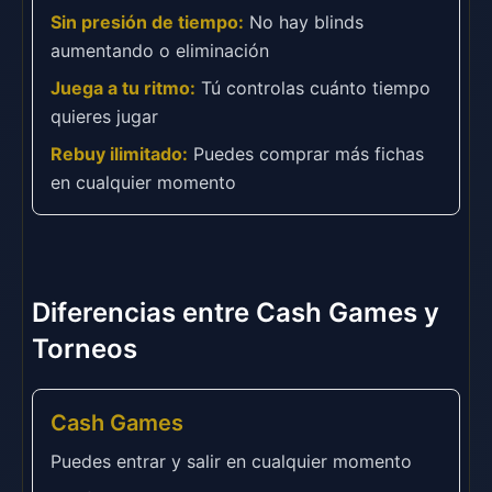
Sin presión de tiempo:
No hay blinds
aumentando o eliminación
Juega a tu ritmo:
Tú controlas cuánto tiempo
quieres jugar
Rebuy ilimitado:
Puedes comprar más fichas
en cualquier momento
Diferencias entre Cash Games y
Torneos
Cash Games
Puedes entrar y salir en cualquier momento