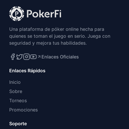
Una plataforma de póker online hecha para
quienes se toman el juego en serio. Juega con
seguridad y mejora tus habilidades.
Enlaces Oficiales
Enlaces Rápidos
Inicio
Sobre
Torneos
Promociones
Soporte