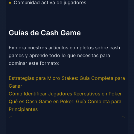
♠
Comunidad activa de jugadores
Guías de Cash Game
Explora nuestros artículos completos sobre cash
games y aprende todo lo que necesitas para
dominar este formato:
Estrategias para Micro Stakes: Guía Completa para
Ganar
Cómo Identificar Jugadores Recreativos en Poker
Qué es Cash Game en Poker: Guía Completa para
Principiantes