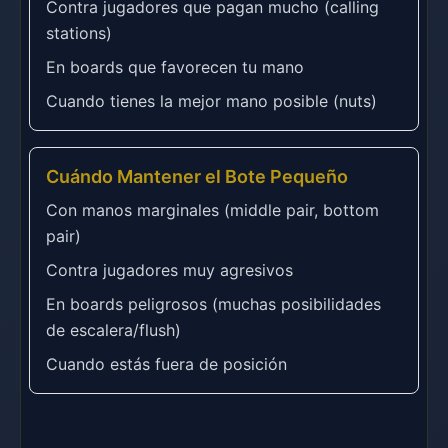
Contra jugadores que pagan mucho (calling
stations)
En boards que favorecen tu mano
Cuando tienes la mejor mano posible (nuts)
Cuándo Mantener el Bote Pequeño
Con manos marginales (middle pair, bottom
pair)
Contra jugadores muy agresivos
En boards peligrosos (muchas posibilidades
de escalera/flush)
Cuando estás fuera de posición