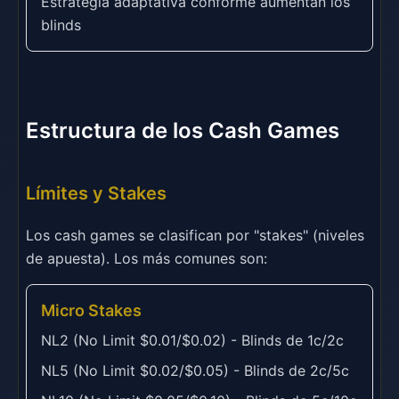
Estrategia adaptativa conforme aumentan los
blinds
Estructura de los Cash Games
Límites y Stakes
Los cash games se clasifican por "stakes" (niveles
de apuesta). Los más comunes son:
Micro Stakes
NL2 (No Limit $0.01/$0.02) - Blinds de 1c/2c
NL5 (No Limit $0.02/$0.05) - Blinds de 2c/5c