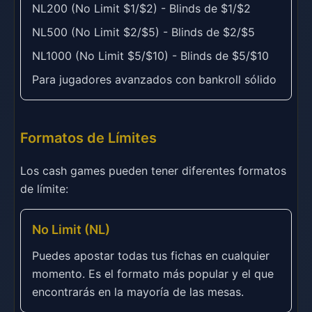
NL200 (No Limit $1/$2) - Blinds de $1/$2
NL500 (No Limit $2/$5) - Blinds de $2/$5
NL1000 (No Limit $5/$10) - Blinds de $5/$10
Para jugadores avanzados con bankroll sólido
Formatos de Límites
Los cash games pueden tener diferentes formatos
de límite:
No Limit (NL)
Puedes apostar todas tus fichas en cualquier
momento. Es el formato más popular y el que
encontrarás en la mayoría de las mesas.