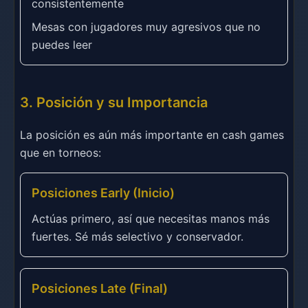
consistentemente
Mesas con jugadores muy agresivos que no
puedes leer
3. Posición y su Importancia
La posición es aún más importante en cash games
que en torneos:
Posiciones Early (Inicio)
Actúas primero, así que necesitas manos más
fuertes. Sé más selectivo y conservador.
Posiciones Late (Final)