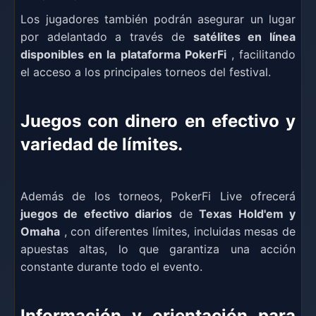
Los jugadores también podrán asegurar un lugar
por adelantado a través de
satélites en línea
disponibles en la plataforma PokerFi
, facilitando
el acceso a los principales torneos del festival.
Juegos con dinero en efectivo y
variedad de límites.
Además de los torneos, PokerFi Live ofrecerá
juegos de efectivo diarios
de
Texas Hold'em y
Omaha
, con diferentes límites, incluidas mesas de
apuestas altas, lo que garantiza una acción
constante durante todo el evento.
Información y orientación para