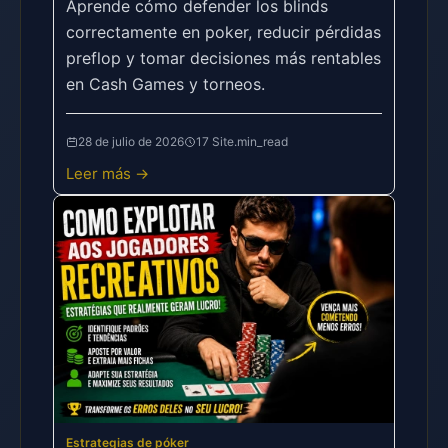
Aprende cómo defender los blinds
correctamente en poker, reducir pérdidas
preflop y tomar decisiones más rentables
en Cash Games y torneos.
28 de julio de 2026
17 Site.min_read
Leer más →
Estrategias de póker