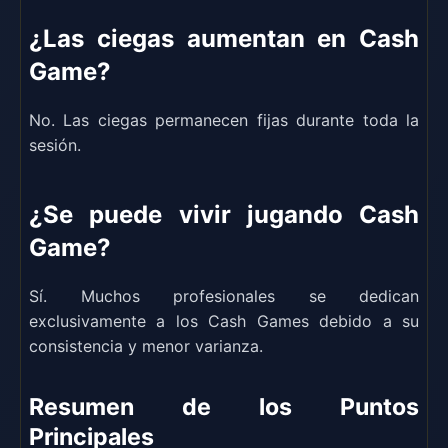
¿Las ciegas aumentan en Cash
Game?
No. Las ciegas permanecen fijas durante toda la
sesión.
¿Se puede vivir jugando Cash
Game?
Sí. Muchos profesionales se dedican
exclusivamente a los Cash Games debido a su
consistencia y menor varianza.
Resumen de los Puntos
Principales