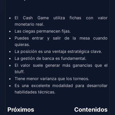
El Cash Game utiliza fichas con valor
monetario real.
Las ciegas permanecen fijas.
Puedes entrar y salir de la mesa cuando
quieras.
La posición es una ventaja estratégica clave.
La gestión de banca es fundamental.
El valor suele generar más ganancias que el
bluff.
Tiene menor varianza que los torneos.
Es una excelente modalidad para desarrollar
habilidades técnicas.
Próximos Contenidos