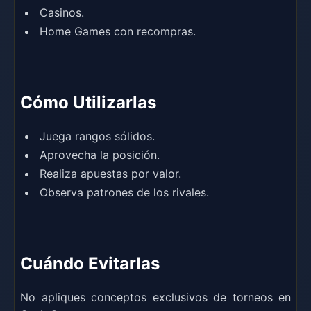
Casinos.
Home Games con recompras.
Cómo Utilizarlas
Juega rangos sólidos.
Aprovecha la posición.
Realiza apuestas por valor.
Observa patrones de los rivales.
Cuándo Evitarlas
No apliques conceptos exclusivos de torneos en