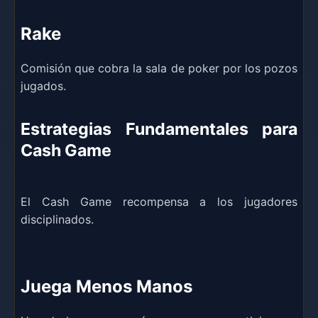
Rake
Comisión que cobra la sala de poker por los pozos
jugados.
Estrategias Fundamentales para
Cash Game
El Cash Game recompensa a los jugadores
disciplinados.
Juega Menos Manos