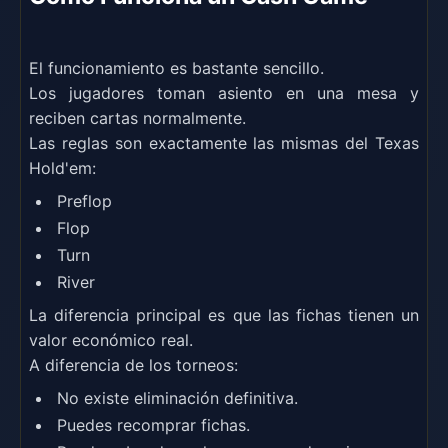
El funcionamiento es bastante sencillo.
Los jugadores toman asiento en una mesa y
reciben cartas normalmente.
Las reglas son exactamente las mismas del Texas
Hold'em:
Preflop
Flop
Turn
River
La diferencia principal es que las fichas tienen un
valor económico real.
A diferencia de los torneos:
No existe eliminación definitiva.
Puedes recomprar fichas.