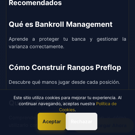
Recomendados
Qué es Bankroll Management
Aprende a proteger tu banca y gestionar la
varianza correctamente.
Cómo Construir Rangos Preflop
Descubre qué manos jugar desde cada posición.
Este sitio utiliza cookies para mejorar tu experiencia. Al
Qué es Open Raise
continuar navegando, aceptas nuestra
Política de
Cookies
.
Comprende el primer aumento preflop y cómo
Aceptar
Rechazar
utilizarlo correctamente.
Descargar Ahora