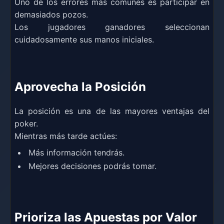
Uno de los errores más comunes es participar en
demasiados pozos.
Los jugadores ganadores seleccionan
cuidadosamente sus manos iniciales.
Aprovecha la Posición
La posición es una de las mayores ventajas del
poker.
Mientras más tarde actúes:
Más información tendrás.
Mejores decisiones podrás tomar.
Prioriza las Apuestas por Valor