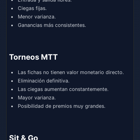
Ciegas fijas.
Menor varianza.
Ganancias más consistentes.
Torneos MTT
Las fichas no tienen valor monetario directo.
Eliminación definitiva.
Las ciegas aumentan constantemente.
Mayor varianza.
Posibilidad de premios muy grandes.
Sit & Go