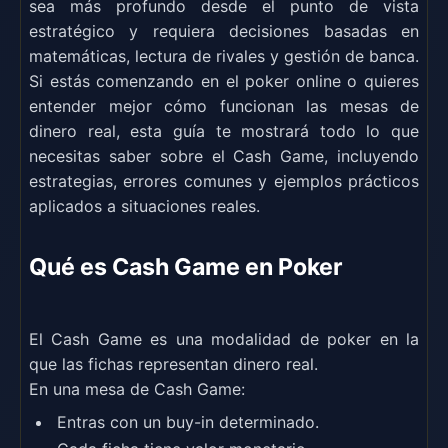
sea más profundo desde el punto de vista
estratégico y requiera decisiones basadas en
matemáticas, lectura de rivales y gestión de banca.
Si estás comenzando en el poker online o quieres
entender mejor cómo funcionan las mesas de
dinero real, esta guía te mostrará todo lo que
necesitas saber sobre el Cash Game, incluyendo
estrategias, errores comunes y ejemplos prácticos
aplicados a situaciones reales.
Qué es Cash Game en Poker
El Cash Game es una modalidad de poker en la
que las fichas representan dinero real.
En una mesa de Cash Game:
Entras con un buy-in determinado.