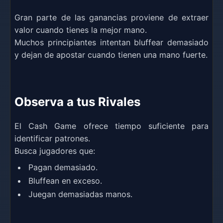
Gran parte de las ganancias proviene de extraer
valor cuando tienes la mejor mano.
Muchos principiantes intentan bluffear demasiado
y dejan de apostar cuando tienen una mano fuerte.
Observa a tus Rivales
El Cash Game ofrece tiempo suficiente para
identificar patrones.
Busca jugadores que:
Pagan demasiado.
Bluffean en exceso.
Juegan demasiadas manos.