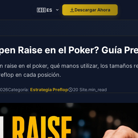
Descargar Ahora
Seleccionar idioma
en Raise en el Poker? Guía Pre
n raise en el poker, qué manos utilizar, los tamaño
reflop en cada posición.
2026
Categoría:
Estrategia Preflop
20 Site.min_read