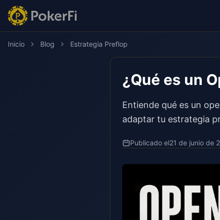
Inicio
Blog
Estrategia Preflop
¿Qué es un Op
Entiende qué es un ope
adaptar tu estrategia p
Publicado el
21 de junio de 