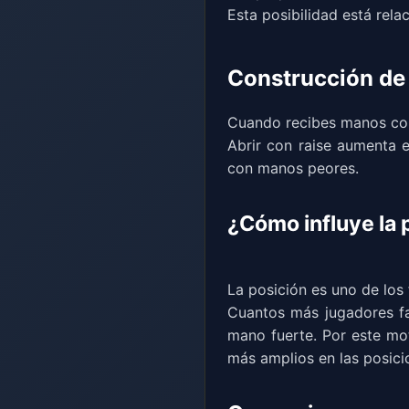
Esta posibilidad está rela
Construcción de
Cuando recibes manos com
Abrir con raise aumenta e
con manos peores.
¿Cómo influye la 
La posición es uno de los 
Cuantos más jugadores fa
mano fuerte. Por este mo
más amplios en las posicio