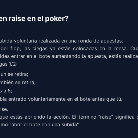
en raise en el poker?
subida voluntaria realizada en una ronda de apuestas.
 del flop, las ciegas ya están colocadas en la mesa. Cu
cides entrar en el bote aumentando la apuesta, estás realiz
gas 1/2:
un se retira;
mbién se retira;
s a 5;
bía entrado voluntariamente en el bote antes que tú.
ise.
que estás abriendo la acción. El término “raise” significa 
mo “abrir el bote con una subida”.