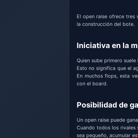
El open raise ofrece tres 
la construcción del bote.
Iniciativa en la 
Quien sube primero suele 
Esto no significa que el 
En muchos flops, esta ve
con el board.
Posibilidad de g
Un open raise puede ganar
Cuando todos los rivales s
sea pequeño, acumular est